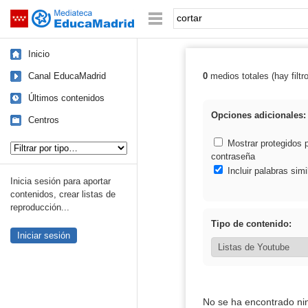
Mediateca de EducaMadrid
Saltar navegación
Palabra o frase:
Inicio
Canal EducaMadrid
0
medios totales (hay filtr
Resultados de: 
Últimos contenidos
Opciones adicionales:
Centros
Tipo de contenido:
Mostrar protegidos 
contraseña
Incluir palabras simi
Inicia sesión para aportar
contenidos, crear listas de
reproducción...
Tipo de contenido:
Iniciar sesión
No se ha encontrado ni