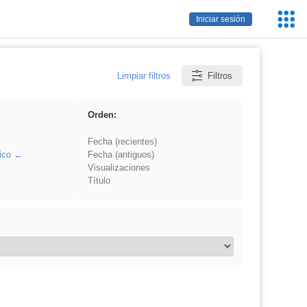
Servic
Iniciar sesión
Educa
Limpiar filtros
Filtros
Orden:
Fecha (recientes)
ico
Fecha (antiguos)
Visualizaciones
Título