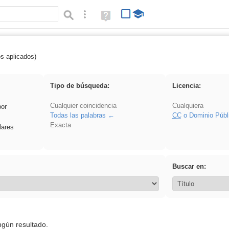
Búsqueda avanzada
Ayuda
(en
ventana
nueva)
os aplicados)
cortar
Tipo de búsqueda:
Licencia:
Cualquier coincidencia
Cualquiera
por
Todas las palabras
CC
o Dominio Públ
Exacta
lares
Buscar en:
ngún resultado.