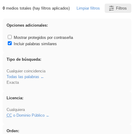
0
medios totales (hay filtros aplicados)
Limpiar filtros
Filtros
Resultados de: cortar
Opciones adicionales:
Mostrar protegidos por contraseña
Incluir palabras similares
Tipo de búsqueda:
Cualquier coincidencia
Todas las palabras
Exacta
Licencia:
Cualquiera
CC
o Dominio Público
Orden: