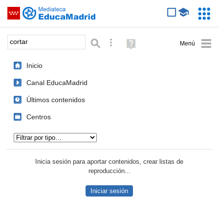
Mediateca de EducaMadrid
Saltar navegación
Servic
Educa
Palabra o frase:
Búsqueda avanzada
Ayuda
(en
ventana
Inicio
nueva)
Canal EducaMadrid
Últimos contenidos
Centros
Tipo de contenido:
Inicia sesión para aportar contenidos, crear listas de
reproducción...
Iniciar sesión