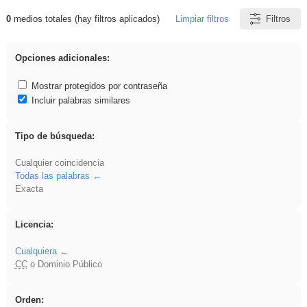
0
medios totales (hay filtros aplicados)
Limpiar filtros
Filtros
Resultados de: cortar
Opciones adicionales:
Mostrar protegidos por contraseña
Incluir palabras similares
Tipo de búsqueda:
Cualquier coincidencia
Todas las palabras
Exacta
Licencia:
Cualquiera
CC
o Dominio Público
Orden: