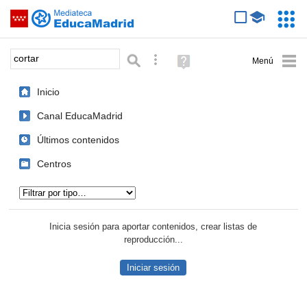
Mediateca de EducaMadrid
Saltar navegación
Servic
Educa
Palabra o frase:
Búsqueda avanzada
Ayuda
(en
ventana
Inicio
nueva)
Canal EducaMadrid
Últimos contenidos
Centros
Tipo de contenido:
Inicia sesión para aportar contenidos, crear listas de
reproducción...
Iniciar sesión