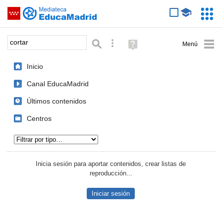
Mediateca de EducaMadrid
Saltar navegación
Servic
Educa
Palabra o frase:
Búsqueda avanzada
Ayuda
(en
ventana
Inicio
nueva)
Canal EducaMadrid
Últimos contenidos
Centros
Tipo de contenido:
Inicia sesión para aportar contenidos, crear listas de
reproducción...
Iniciar sesión