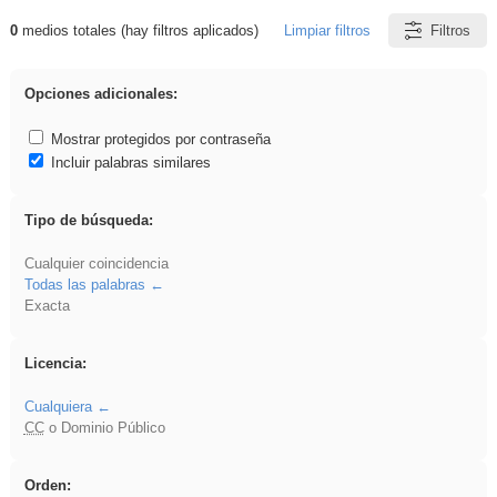
0
medios totales (hay filtros aplicados)
Limpiar filtros
Filtros
Resultados de: cortar
Opciones adicionales:
Mostrar protegidos por contraseña
Incluir palabras similares
Tipo de búsqueda:
Cualquier coincidencia
Todas las palabras
Exacta
Licencia:
Cualquiera
CC
o Dominio Público
Orden: