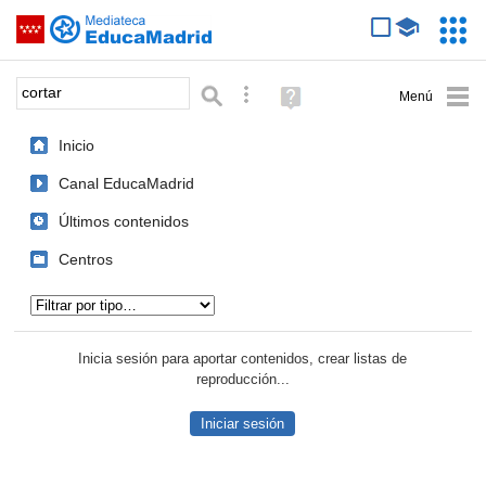
Mediateca de EducaMadrid
Saltar navegación
Servic
Educa
Palabra o frase:
Búsqueda avanzada
Ayuda
(en
ventana
Inicio
nueva)
Canal EducaMadrid
Últimos contenidos
Centros
Tipo de contenido:
Inicia sesión para aportar contenidos, crear listas de
reproducción...
Iniciar sesión