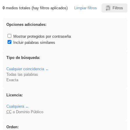
0
medios totales (hay filtros aplicados)
Limpiar filtros
Filtros
Resultados de: cortar
Opciones adicionales:
Mostrar protegidos por contraseña
Incluir palabras similares
Tipo de búsqueda:
Cualquier coincidencia
Todas las palabras
Exacta
Licencia:
Cualquiera
CC
o Dominio Público
Orden: