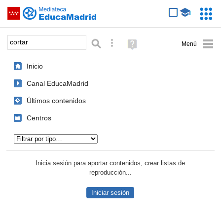
Mediateca de EducaMadrid
Saltar navegación
Servic
Educa
Palabra o frase:
Búsqueda avanzada
Ayuda
(en
ventana
Inicio
nueva)
Canal EducaMadrid
Últimos contenidos
Centros
Tipo de contenido:
Inicia sesión para aportar contenidos, crear listas de
reproducción...
Iniciar sesión