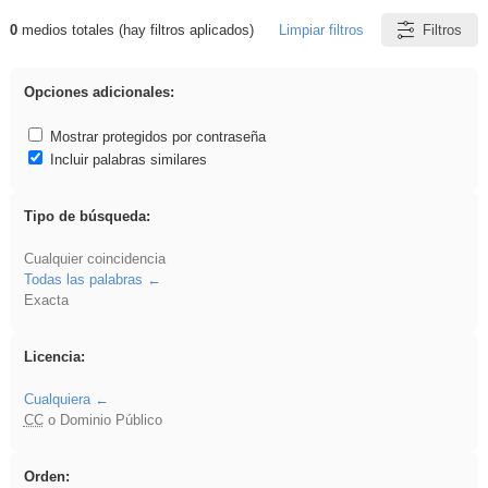
0
medios totales (hay filtros aplicados)
Limpiar filtros
Filtros
Resultados de: cortar
Opciones adicionales:
Mostrar protegidos por contraseña
Incluir palabras similares
Tipo de búsqueda:
Cualquier coincidencia
Todas las palabras
Exacta
Licencia:
Cualquiera
CC
o Dominio Público
Orden: