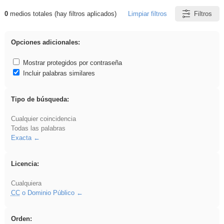
0
medios totales (hay filtros aplicados)
Limpiar filtros
Filtros
Resultados de: cortar
Opciones adicionales:
Mostrar protegidos por contraseña
Incluir palabras similares
Tipo de búsqueda:
Cualquier coincidencia
Todas las palabras
Exacta
Licencia:
Cualquiera
CC
o Dominio Público
Orden: