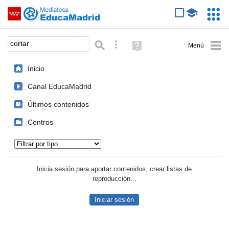
Mediateca de EducaMadrid
Saltar navegación
Servic
Educa
Palabra o frase:
Búsqueda avanzada
Ayuda
(en
ventana
Inicio
nueva)
Canal EducaMadrid
Últimos contenidos
Centros
Tipo de contenido:
Inicia sesión para aportar contenidos, crear listas de
reproducción...
Iniciar sesión