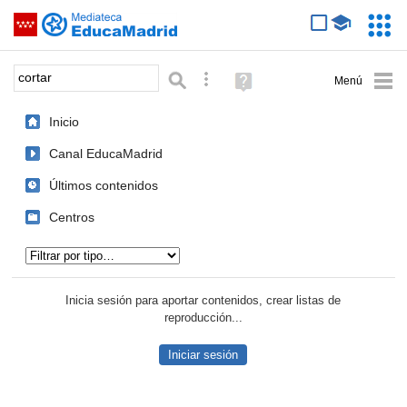
Mediateca de EducaMadrid
Saltar navegación
Servic
Educa
Palabra o frase:
Búsqueda avanzada
Ayuda
(en
ventana
Inicio
nueva)
Canal EducaMadrid
Últimos contenidos
Centros
Tipo de contenido:
Inicia sesión para aportar contenidos, crear listas de
reproducción...
Iniciar sesión