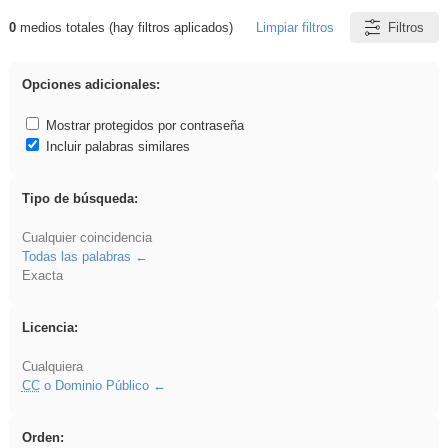
0
medios totales (hay filtros aplicados)
Limpiar filtros
Filtros
Resultados de: cortar
Opciones adicionales:
Mostrar protegidos por contraseña
Incluir palabras similares
Tipo de búsqueda:
Cualquier coincidencia
Todas las palabras
Exacta
Licencia:
Cualquiera
CC
o Dominio Público
Orden: