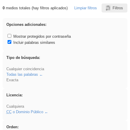
0
medios totales (hay filtros aplicados)
Limpiar filtros
Filtros
Resultados de: cortar
Opciones adicionales:
Mostrar protegidos por contraseña
Incluir palabras similares
Tipo de búsqueda:
Cualquier coincidencia
Todas las palabras
Exacta
Licencia:
Cualquiera
CC
o Dominio Público
Orden: