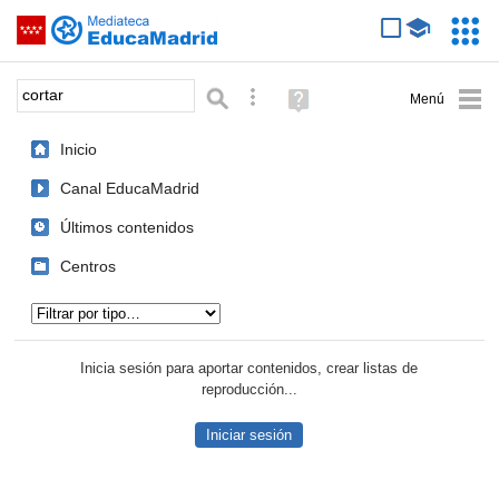
Mediateca de EducaMadrid
Saltar navegación
Servic
Educa
Palabra o frase:
Búsqueda avanzada
Ayuda
(en
ventana
Inicio
nueva)
Canal EducaMadrid
Últimos contenidos
Centros
Tipo de contenido:
Inicia sesión para aportar contenidos, crear listas de
reproducción...
Iniciar sesión