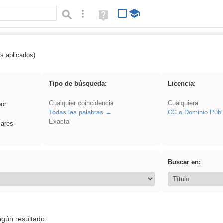
Búsqueda avanzada
Ayuda
(en
ventana
nueva)
os aplicados)
cortar
Tipo de búsqueda:
Licencia:
Cualquier coincidencia
Cualquiera
por
Todas las palabras
CC
o Dominio Públ
Exacta
lares
Buscar en:
ngún resultado.