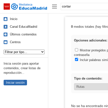
Mediateca de EducaMadrid
Saltar navegación
Palabra o frase:
Inicio
Canal EducaMadrid
0
medios totales (hay filtr
Resultados de: 
Últimos contenidos
Opciones adicionales:
Centros
Tipo de contenido:
Mostrar protegidos 
contraseña
Incluir palabras simi
Inicia sesión para aportar
contenidos, crear listas de
reproducción...
Tipo de contenido:
Iniciar sesión
No se ha encontrado ni