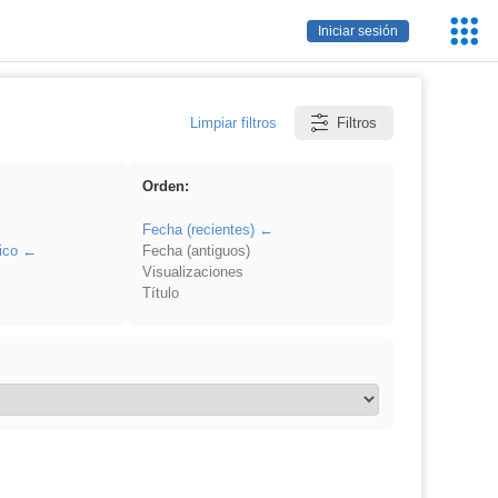
Servic
Iniciar sesión
Educa
Limpiar filtros
Filtros
Orden:
Fecha (recientes)
ico
Fecha (antiguos)
Visualizaciones
Título