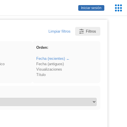
Servic
Iniciar sesión
Educa
Limpiar filtros
Filtros
Orden:
Fecha (recientes)
ico
Fecha (antiguos)
Visualizaciones
Título