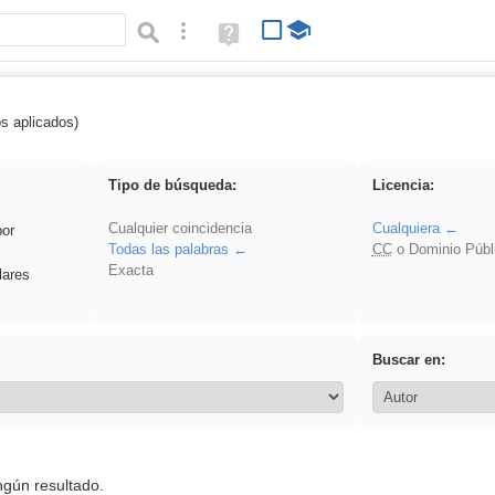
Búsqueda avanzada
Ayuda
(en
ventana
nueva)
os aplicados)
cortar
Tipo de búsqueda:
Licencia:
Cualquier coincidencia
Cualquiera
por
Todas las palabras
CC
o Dominio Públ
Exacta
lares
Buscar en:
ngún resultado.