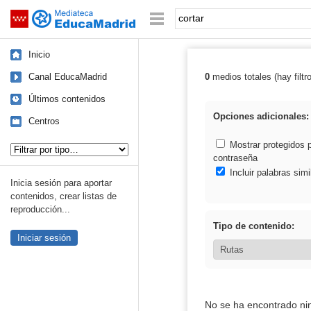
Mediateca de EducaMadrid
Saltar navegación
Palabra o frase:
Inicio
Canal EducaMadrid
0
medios totales (hay filtr
Resultados de: 
Últimos contenidos
Opciones adicionales:
Centros
Tipo de contenido:
Mostrar protegidos 
contraseña
Incluir palabras simi
Inicia sesión para aportar
contenidos, crear listas de
reproducción...
Tipo de contenido:
Iniciar sesión
No se ha encontrado ni