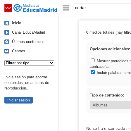
Mediateca de EducaMadrid
Saltar navegación
Palabra o frase:
Inicio
Canal EducaMadrid
0
medios totales (hay filtr
Resultados de: 
Últimos contenidos
Opciones adicionales:
Centros
Tipo de contenido:
Mostrar protegidos 
contraseña
Incluir palabras simi
Inicia sesión para aportar
contenidos, crear listas de
reproducción...
Tipo de contenido:
Iniciar sesión
No se ha encontrado ni