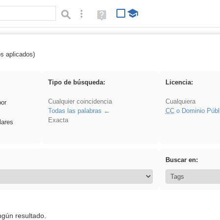
Búsqueda avanzada
Ayuda
(en
ventana
nueva)
os aplicados)
cortar
Tipo de búsqueda:
Licencia:
Cualquier coincidencia
Cualquiera
por
Todas las palabras
CC
o Dominio Públ
Exacta
lares
Buscar en:
ngún resultado.