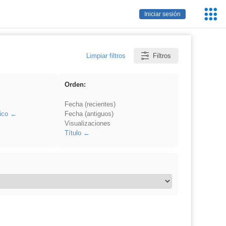
Servic
Iniciar sesión
Educa
Limpiar filtros
Filtros
Orden:
Fecha (recientes)
ico
Fecha (antiguos)
Visualizaciones
Título