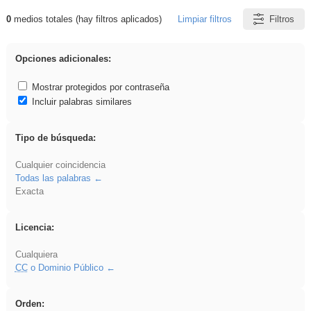
0
medios totales (hay filtros aplicados)
Limpiar filtros
Filtros
Resultados de: cortar
Opciones adicionales:
Mostrar protegidos por contraseña
Incluir palabras similares
Tipo de búsqueda:
Cualquier coincidencia
Todas las palabras
Exacta
Licencia:
Cualquiera
CC
o Dominio Público
Orden: