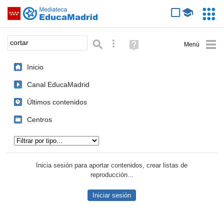
Mediateca de EducaMadrid
Saltar navegación
Servic
Educa
Palabra o frase:
Búsqueda avanzada
Ayuda
(en
ventana
Inicio
nueva)
Canal EducaMadrid
Últimos contenidos
Centros
Tipo de contenido:
Inicia sesión para aportar contenidos, crear listas de
reproducción...
Iniciar sesión