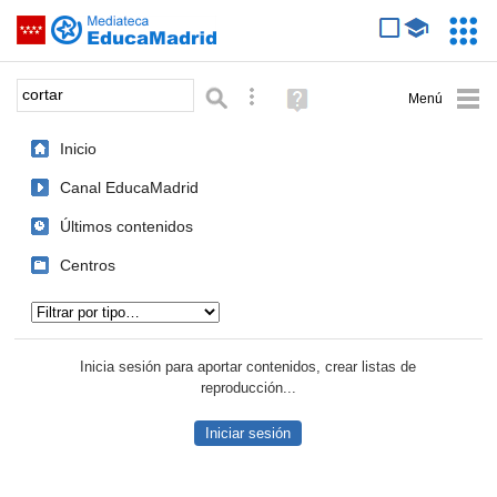
Mediateca de EducaMadrid
Saltar navegación
Servic
Educa
Palabra o frase:
Búsqueda avanzada
Ayuda
(en
ventana
Inicio
nueva)
Canal EducaMadrid
Últimos contenidos
Centros
Tipo de contenido:
Inicia sesión para aportar contenidos, crear listas de
reproducción...
Iniciar sesión