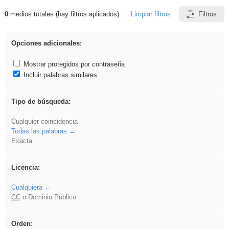
0
medios totales (hay filtros aplicados)
Limpiar filtros
Filtros
Resultados de: cortar
Opciones adicionales:
Mostrar protegidos por contraseña
Incluir palabras similares
Tipo de búsqueda:
Cualquier coincidencia
Todas las palabras
Exacta
Licencia:
Cualquiera
CC
o Dominio Público
Orden: