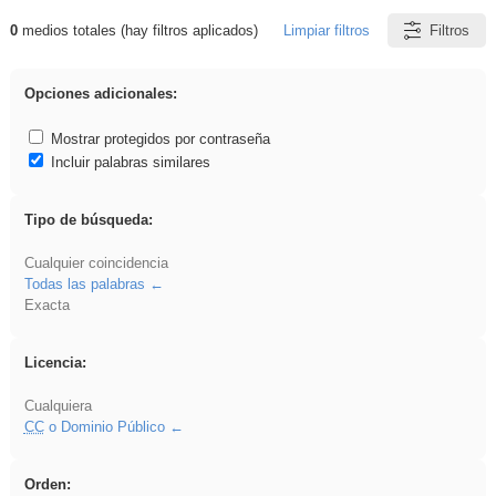
0
medios totales (hay filtros aplicados)
Limpiar filtros
Filtros
Resultados de: cortar
Opciones adicionales:
Mostrar protegidos por contraseña
Incluir palabras similares
Tipo de búsqueda:
Cualquier coincidencia
Todas las palabras
Exacta
Licencia:
Cualquiera
CC
o Dominio Público
Orden: