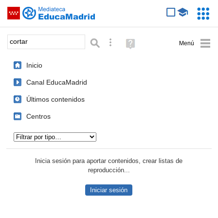
Mediateca de EducaMadrid
Saltar navegación
Servic
Educa
Palabra o frase:
Búsqueda avanzada
Ayuda
(en
ventana
Inicio
nueva)
Canal EducaMadrid
Últimos contenidos
Centros
Tipo de contenido:
Inicia sesión para aportar contenidos, crear listas de
reproducción...
Iniciar sesión