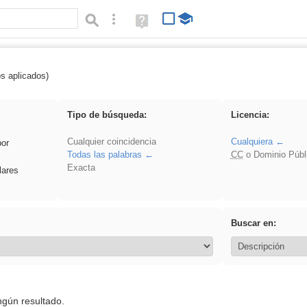
Búsqueda avanzada
Ayuda
(en
ventana
nueva)
os aplicados)
cortar
Tipo de búsqueda:
Licencia:
Cualquier coincidencia
Cualquiera
por
Todas las palabras
CC
o Dominio Públ
Exacta
lares
Buscar en:
ngún resultado.