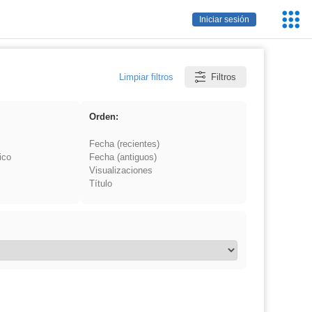
Servic
Iniciar sesión
Educa
Limpiar filtros
Filtros
Orden:
Fecha (recientes)
ico
Fecha (antiguos)
Visualizaciones
Título