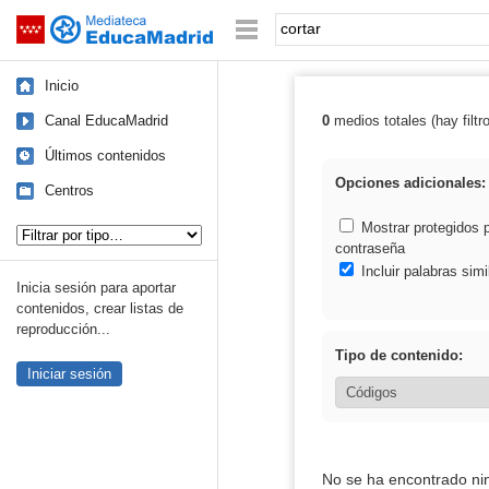
Mediateca de EducaMadrid
Saltar navegación
Palabra o frase:
Inicio
Canal EducaMadrid
0
medios totales (hay filtr
Resultados de: 
Últimos contenidos
Opciones adicionales:
Centros
Tipo de contenido:
Mostrar protegidos 
contraseña
Incluir palabras simi
Inicia sesión para aportar
contenidos, crear listas de
reproducción...
Tipo de contenido:
Iniciar sesión
No se ha encontrado ni