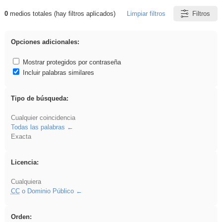
0
medios totales (hay filtros aplicados)
Limpiar filtros
Filtros
Resultados de: cortar
Opciones adicionales:
Mostrar protegidos por contraseña
Incluir palabras similares
Tipo de búsqueda:
Cualquier coincidencia
Todas las palabras
Exacta
Licencia:
Cualquiera
CC
o Dominio Público
Orden: