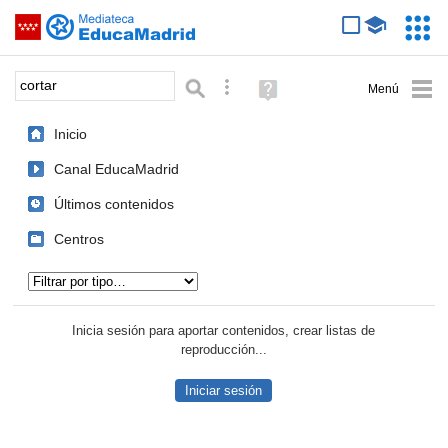
Mediateca de EducaMadrid
Saltar navegación
Servic
Educa
Palabra o frase:
Búsqueda avanzada
Ayuda
(en
ventana
Inicio
nueva)
Canal EducaMadrid
Últimos contenidos
Centros
Tipo de contenido:
Inicia sesión para aportar contenidos, crear listas de
reproducción...
Iniciar sesión