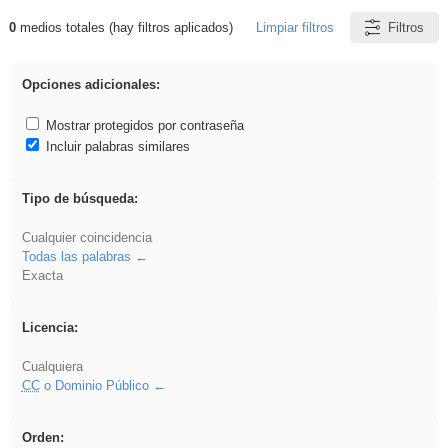
0
medios totales (hay filtros aplicados)
Limpiar filtros
Filtros
Resultados de: cortar
Opciones adicionales:
Mostrar protegidos por contraseña
Incluir palabras similares
Tipo de búsqueda:
Cualquier coincidencia
Todas las palabras
Exacta
Licencia:
Cualquiera
CC
o Dominio Público
Orden: