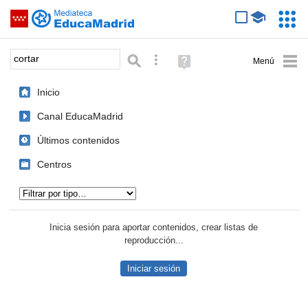
Mediateca de EducaMadrid
Saltar navegación
Servic
Educa
Palabra o frase:
Búsqueda avanzada
Ayuda
(en
ventana
Inicio
nueva)
Canal EducaMadrid
Últimos contenidos
Centros
Tipo de contenido:
Inicia sesión para aportar contenidos, crear listas de
reproducción...
Iniciar sesión