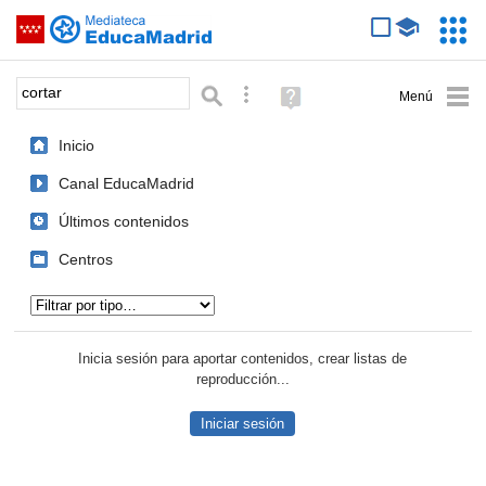
Mediateca de EducaMadrid
Saltar navegación
Servic
Educa
Palabra o frase:
Búsqueda avanzada
Ayuda
(en
ventana
Inicio
nueva)
Canal EducaMadrid
Últimos contenidos
Centros
Tipo de contenido:
Inicia sesión para aportar contenidos, crear listas de
reproducción...
Iniciar sesión