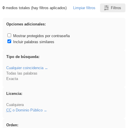
0
medios totales (hay filtros aplicados)
Limpiar filtros
Filtros
Resultados de: cortar
Opciones adicionales:
Mostrar protegidos por contraseña
Incluir palabras similares
Tipo de búsqueda:
Cualquier coincidencia
Todas las palabras
Exacta
Licencia:
Cualquiera
CC
o Dominio Público
Orden: