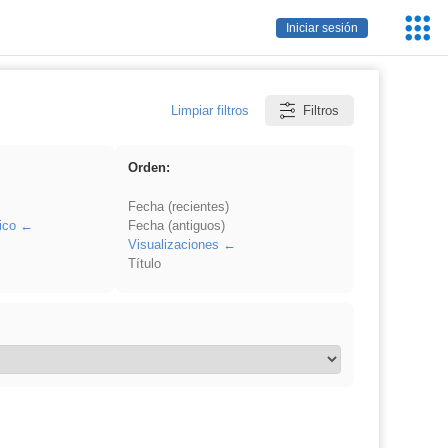
Servic
Iniciar sesión
Educa
Limpiar filtros
Filtros
Orden:
Fecha (recientes)
ico
Fecha (antiguos)
Visualizaciones
Título