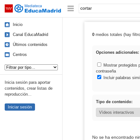
Mediateca de EducaMadrid
Saltar navegación
Palabra o frase:
Inicio
Canal EducaMadrid
0
medios totales (hay filtr
Resultados de: 
Últimos contenidos
Opciones adicionales:
Centros
Tipo de contenido:
Mostrar protegidos 
contraseña
Incluir palabras simi
Inicia sesión para aportar
contenidos, crear listas de
reproducción...
Tipo de contenido:
Iniciar sesión
No se ha encontrado ni