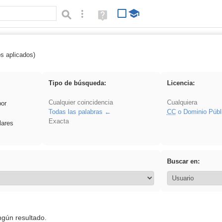
Búsqueda avanzada
Ayuda
(en
ventana
nueva)
os aplicados)
cortar
Tipo de búsqueda:
Licencia:
Cualquier coincidencia
Cualquiera
por
Todas las palabras
CC
o Dominio Públ
Exacta
lares
Buscar en:
ngún resultado.