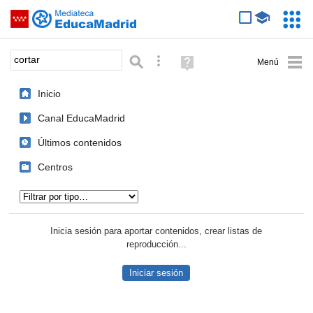
Mediateca de EducaMadrid
Saltar navegación
Servic
Educa
Palabra o frase:
Búsqueda avanzada
Ayuda
(en
ventana
Inicio
nueva)
Canal EducaMadrid
Últimos contenidos
Centros
Tipo de contenido:
Inicia sesión para aportar contenidos, crear listas de
reproducción...
Iniciar sesión