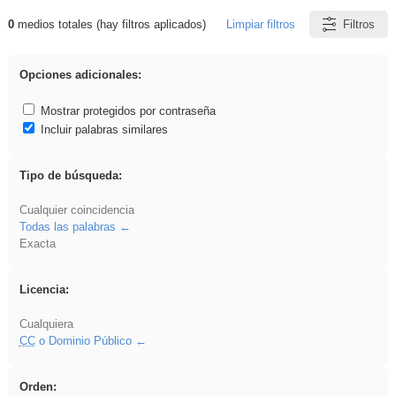
0
medios totales (hay filtros aplicados)
Limpiar filtros
Filtros
Resultados de: cortar
Opciones adicionales:
Mostrar protegidos por contraseña
Incluir palabras similares
Tipo de búsqueda:
Cualquier coincidencia
Todas las palabras
Exacta
Licencia:
Cualquiera
CC
o Dominio Público
Orden: