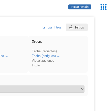
Servic
Iniciar sesión
Educa
Limpiar filtros
Filtros
Orden:
Fecha (recientes)
ico
Fecha (antiguos)
Visualizaciones
Título