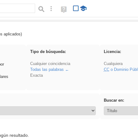
Búsqueda avanzada
Ayuda
(en
ventana
nueva)
os aplicados)
cortar
Tipo de búsqueda:
Licencia:
Cualquier coincidencia
Cualquiera
por
Todas las palabras
CC
o Dominio Públ
Exacta
lares
Buscar en:
ngún resultado.