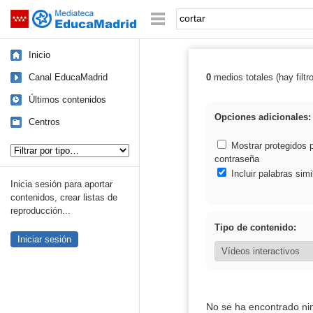
Mediateca de EducaMadrid
Saltar navegación
Palabra o frase:
Inicio
Canal EducaMadrid
0
medios totales (hay filtr
Resultados de: 
Últimos contenidos
Opciones adicionales:
Centros
Tipo de contenido:
Mostrar protegidos 
contraseña
Incluir palabras simi
Inicia sesión para aportar
contenidos, crear listas de
reproducción...
Tipo de contenido:
Iniciar sesión
No se ha encontrado ni