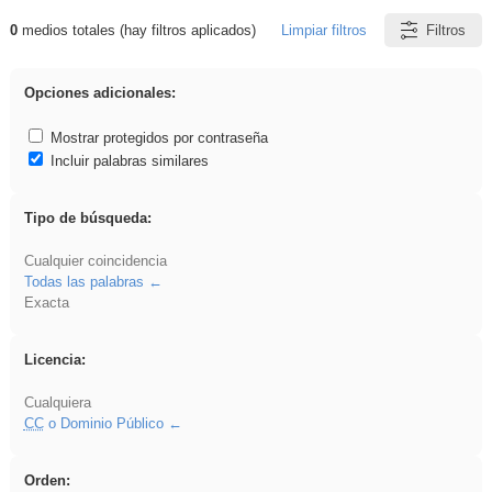
0
medios totales (hay filtros aplicados)
Limpiar filtros
Filtros
Resultados de: cortar
Opciones adicionales:
Mostrar protegidos por contraseña
Incluir palabras similares
Tipo de búsqueda:
Cualquier coincidencia
Todas las palabras
Exacta
Licencia:
Cualquiera
CC
o Dominio Público
Orden: