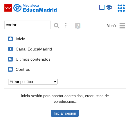
Mediateca de EducaMadrid
Saltar navegación
Servic
Educa
Palabra o frase:
Búsqueda avanzada
Ayuda
(en
ventana
Inicio
nueva)
Canal EducaMadrid
Últimos contenidos
Centros
Tipo de contenido:
Inicia sesión para aportar contenidos, crear listas de
reproducción...
Iniciar sesión