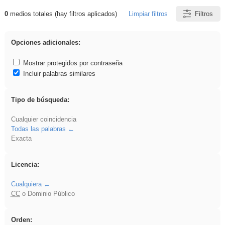
0
medios totales (hay filtros aplicados)
Limpiar filtros
Filtros
Resultados de: cortar
Opciones adicionales:
Mostrar protegidos por contraseña
Incluir palabras similares
Tipo de búsqueda:
Cualquier coincidencia
Todas las palabras
Exacta
Licencia:
Cualquiera
CC
o Dominio Público
Orden: