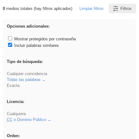
0
medios totales (hay filtros aplicados)
Limpiar filtros
Filtros
Resultados de: cortar
Opciones adicionales:
Mostrar protegidos por contraseña
Incluir palabras similares
Tipo de búsqueda:
Cualquier coincidencia
Todas las palabras
Exacta
Licencia:
Cualquiera
CC
o Dominio Público
Orden: