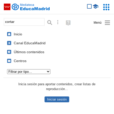
Mediateca de EducaMadrid
Saltar navegación
Servic
Educa
Palabra o frase:
Búsqueda avanzada
Ayuda
(en
ventana
Inicio
nueva)
Canal EducaMadrid
Últimos contenidos
Centros
Tipo de contenido:
Inicia sesión para aportar contenidos, crear listas de
reproducción...
Iniciar sesión