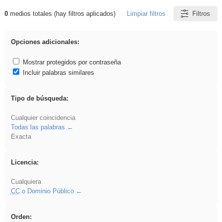
0
medios totales (hay filtros aplicados)
Limpiar filtros
Filtros
Resultados de: cortar
Opciones adicionales:
Mostrar protegidos por contraseña
Incluir palabras similares
Tipo de búsqueda:
Cualquier coincidencia
Todas las palabras
Exacta
Licencia:
Cualquiera
CC
o Dominio Público
Orden: