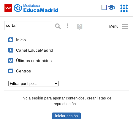
Mediateca de EducaMadrid
Saltar navegación
Servic
Educa
Palabra o frase:
Búsqueda avanzada
Ayuda
(en
ventana
Inicio
nueva)
Canal EducaMadrid
Últimos contenidos
Centros
Tipo de contenido:
Inicia sesión para aportar contenidos, crear listas de
reproducción...
Iniciar sesión