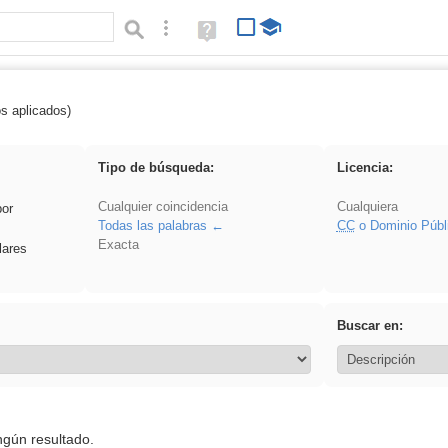
Búsqueda avanzada
Ayuda
(en
ventana
nueva)
os aplicados)
cortar
Tipo de búsqueda:
Licencia:
Cualquier coincidencia
Cualquiera
por
Todas las palabras
CC
o Dominio Públ
Exacta
lares
Buscar en:
ngún resultado.