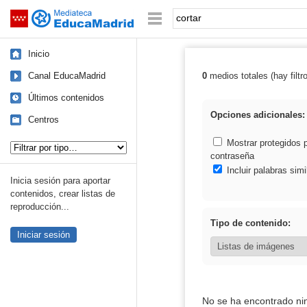
Mediateca de EducaMadrid
Saltar navegación
Palabra o frase:
Inicio
Canal EducaMadrid
0
medios totales (hay filtr
Resultados de: 
Últimos contenidos
Opciones adicionales:
Centros
Tipo de contenido:
Mostrar protegidos 
contraseña
Incluir palabras simi
Inicia sesión para aportar
contenidos, crear listas de
reproducción...
Tipo de contenido:
Iniciar sesión
No se ha encontrado ni