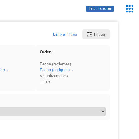
Servic
Iniciar sesión
Educa
Limpiar filtros
Filtros
Orden:
Fecha (recientes)
ico
Fecha (antiguos)
Visualizaciones
Título