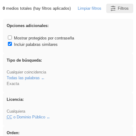
0
medios totales (hay filtros aplicados)
Limpiar filtros
Filtros
Resultados de: cortar
Opciones adicionales:
Mostrar protegidos por contraseña
Incluir palabras similares
Tipo de búsqueda:
Cualquier coincidencia
Todas las palabras
Exacta
Licencia:
Cualquiera
CC
o Dominio Público
Orden: