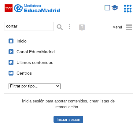
Mediateca de EducaMadrid
Saltar navegación
Servic
Educa
Palabra o frase:
Búsqueda avanzada
Ayuda
(en
ventana
Inicio
nueva)
Canal EducaMadrid
Últimos contenidos
Centros
Tipo de contenido:
Inicia sesión para aportar contenidos, crear listas de
reproducción...
Iniciar sesión