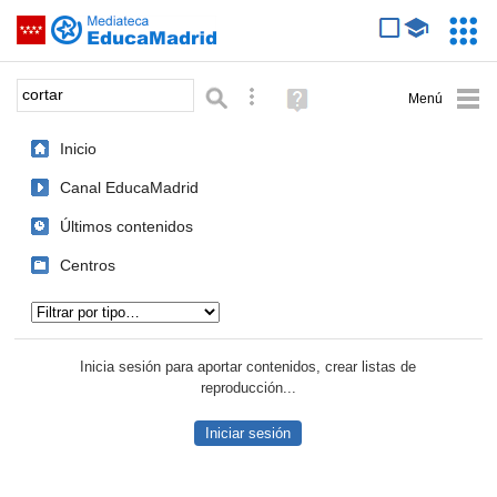
Mediateca de EducaMadrid
Saltar navegación
Servic
Educa
Palabra o frase:
Búsqueda avanzada
Ayuda
(en
ventana
Inicio
nueva)
Canal EducaMadrid
Últimos contenidos
Centros
Tipo de contenido:
Inicia sesión para aportar contenidos, crear listas de
reproducción...
Iniciar sesión