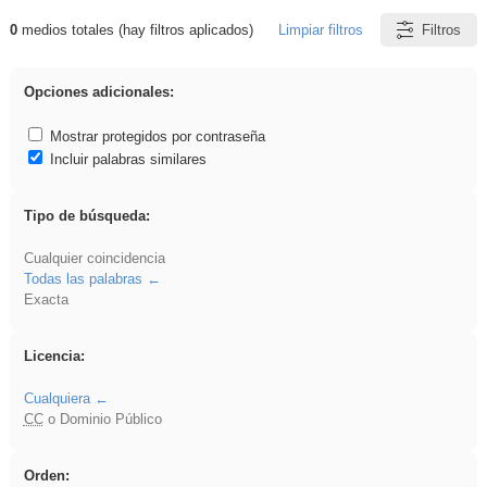
0
medios totales (hay filtros aplicados)
Limpiar filtros
Filtros
Resultados de: cortar
Opciones adicionales:
Mostrar protegidos por contraseña
Incluir palabras similares
Tipo de búsqueda:
Cualquier coincidencia
Todas las palabras
Exacta
Licencia:
Cualquiera
CC
o Dominio Público
Orden: