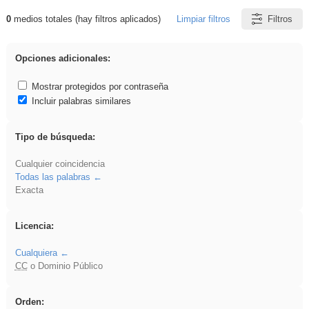
0
medios totales (hay filtros aplicados)
Limpiar filtros
Filtros
Resultados de: cortar
Opciones adicionales:
Mostrar protegidos por contraseña
Incluir palabras similares
Tipo de búsqueda:
Cualquier coincidencia
Todas las palabras
Exacta
Licencia:
Cualquiera
CC
o Dominio Público
Orden: