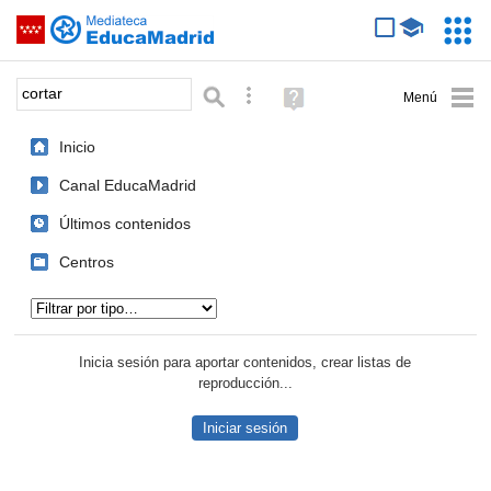
Mediateca de EducaMadrid
Saltar navegación
Servic
Educa
Palabra o frase:
Búsqueda avanzada
Ayuda
(en
ventana
Inicio
nueva)
Canal EducaMadrid
Últimos contenidos
Centros
Tipo de contenido:
Inicia sesión para aportar contenidos, crear listas de
reproducción...
Iniciar sesión