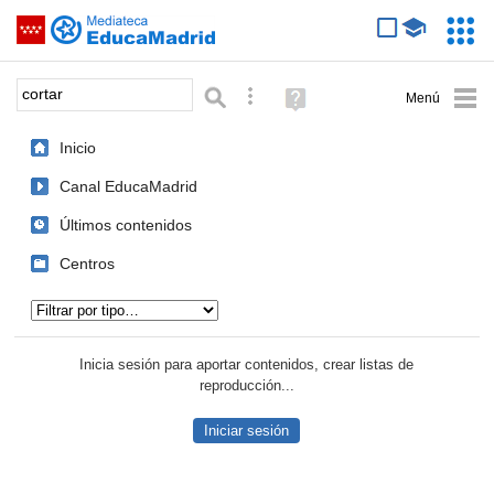
Mediateca de EducaMadrid
Saltar navegación
Servic
Educa
Palabra o frase:
Búsqueda avanzada
Ayuda
(en
ventana
Inicio
nueva)
Canal EducaMadrid
Últimos contenidos
Centros
Tipo de contenido:
Inicia sesión para aportar contenidos, crear listas de
reproducción...
Iniciar sesión