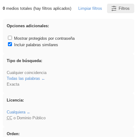
0
medios totales (hay filtros aplicados)
Limpiar filtros
Filtros
Resultados de: cortar
Opciones adicionales:
Mostrar protegidos por contraseña
Incluir palabras similares
Tipo de búsqueda:
Cualquier coincidencia
Todas las palabras
Exacta
Licencia:
Cualquiera
CC
o Dominio Público
Orden: