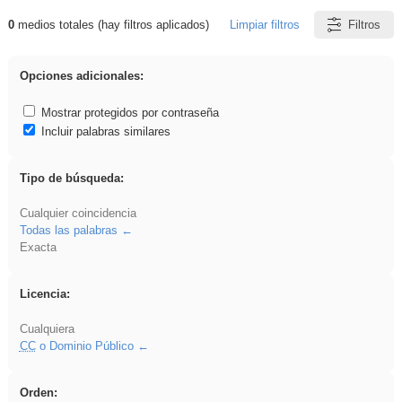
0
medios totales (hay filtros aplicados)
Limpiar filtros
Filtros
Resultados de: cortar
Opciones adicionales:
Mostrar protegidos por contraseña
Incluir palabras similares
Tipo de búsqueda:
Cualquier coincidencia
Todas las palabras
Exacta
Licencia:
Cualquiera
CC
o Dominio Público
Orden: