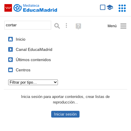
Mediateca de EducaMadrid
Saltar navegación
Servic
Educa
Palabra o frase:
Búsqueda avanzada
Ayuda
(en
ventana
Inicio
nueva)
Canal EducaMadrid
Últimos contenidos
Centros
Tipo de contenido:
Inicia sesión para aportar contenidos, crear listas de
reproducción...
Iniciar sesión