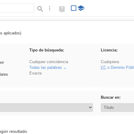
Búsqueda avanzada
Ayuda
(en
ventana
nueva)
os aplicados)
cortar
Tipo de búsqueda:
Licencia:
Cualquier coincidencia
Cualquiera
por
Todas las palabras
CC
o Dominio Públ
Exacta
lares
Buscar en:
ngún resultado.