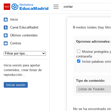
Mediateca de EducaMadrid
Saltar navegación
Palabra o frase:
Inicio
Canal EducaMadrid
0
medios totales (hay filtr
Resultados de: 
Últimos contenidos
Opciones adicionales:
Centros
Tipo de contenido:
Mostrar protegidos 
contraseña
Incluir palabras simi
Inicia sesión para aportar
contenidos, crear listas de
reproducción...
Tipo de contenido:
Iniciar sesión
No se ha encontrado ni