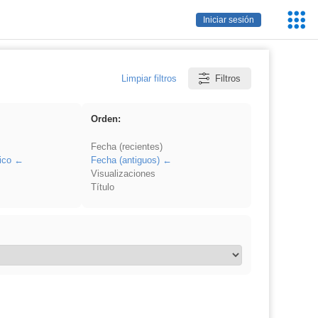
Servic
Iniciar sesión
Educa
Limpiar filtros
Filtros
Orden:
Fecha (recientes)
ico
Fecha (antiguos)
Visualizaciones
Título