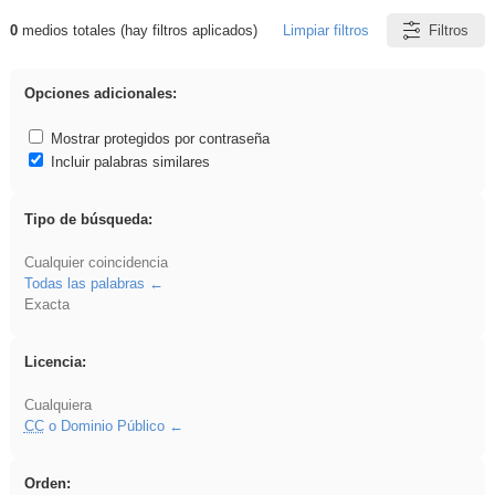
0
medios totales (hay filtros aplicados)
Limpiar filtros
Filtros
Resultados de: cortar
Opciones adicionales:
Mostrar protegidos por contraseña
Incluir palabras similares
Tipo de búsqueda:
Cualquier coincidencia
Todas las palabras
Exacta
Licencia:
Cualquiera
CC
o Dominio Público
Orden: