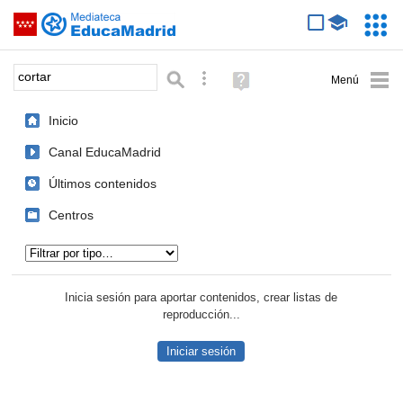
Mediateca de EducaMadrid
Saltar navegación
Servic
Educa
Palabra o frase:
Búsqueda avanzada
Ayuda
(en
ventana
Inicio
nueva)
Canal EducaMadrid
Últimos contenidos
Centros
Tipo de contenido:
Inicia sesión para aportar contenidos, crear listas de
reproducción...
Iniciar sesión