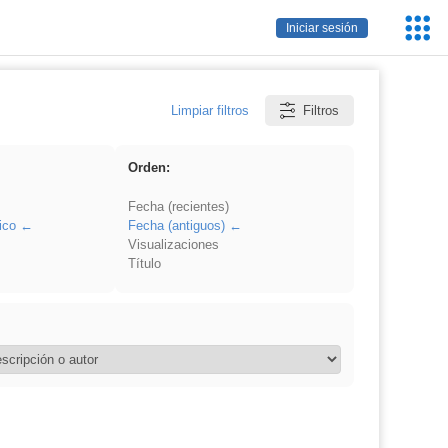
Servic
Iniciar sesión
Educa
Limpiar filtros
Filtros
Orden:
Fecha (recientes)
ico
Fecha (antiguos)
Visualizaciones
Título