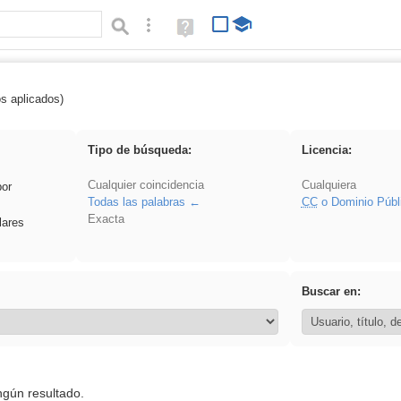
Búsqueda avanzada
Ayuda
(en
ventana
nueva)
os aplicados)
cortar
Tipo de búsqueda:
Licencia:
Cualquier coincidencia
Cualquiera
por
Todas las palabras
CC
o Dominio Públ
Exacta
lares
Buscar en:
ngún resultado.