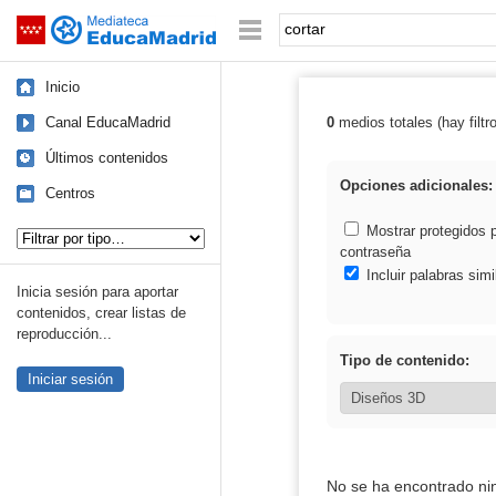
Mediateca de EducaMadrid
Saltar navegación
Palabra o frase:
Inicio
Canal EducaMadrid
0
medios totales (hay filtr
Resultados de: 
Últimos contenidos
Opciones adicionales:
Centros
Tipo de contenido:
Mostrar protegidos 
contraseña
Incluir palabras simi
Inicia sesión para aportar
contenidos, crear listas de
reproducción...
Tipo de contenido:
Iniciar sesión
No se ha encontrado ni