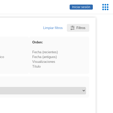
Servic
Iniciar sesión
Educa
Limpiar filtros
Filtros
Orden:
Fecha (recientes)
ico
Fecha (antiguos)
Visualizaciones
Título