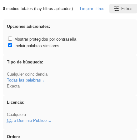
0
medios totales (hay filtros aplicados)
Limpiar filtros
Filtros
Resultados de: cortar
Opciones adicionales:
Mostrar protegidos por contraseña
Incluir palabras similares
Tipo de búsqueda:
Cualquier coincidencia
Todas las palabras
Exacta
Licencia:
Cualquiera
CC
o Dominio Público
Orden: