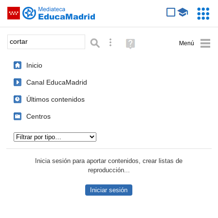
Mediateca de EducaMadrid
Saltar navegación
Servic
Educa
Palabra o frase:
Búsqueda avanzada
Ayuda
(en
ventana
Inicio
nueva)
Canal EducaMadrid
Últimos contenidos
Centros
Tipo de contenido:
Inicia sesión para aportar contenidos, crear listas de
reproducción...
Iniciar sesión