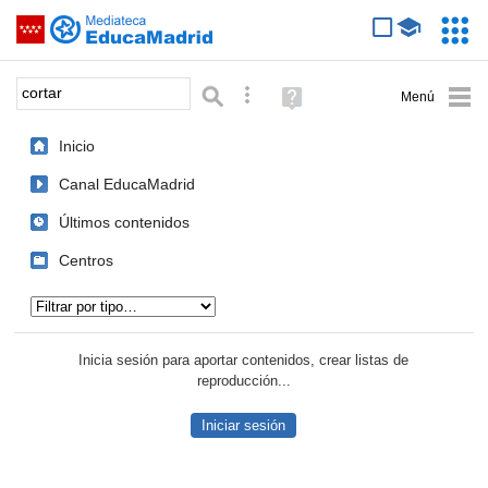
Mediateca de EducaMadrid
Saltar navegación
Servic
Educa
Palabra o frase:
Búsqueda avanzada
Ayuda
(en
ventana
Inicio
nueva)
Canal EducaMadrid
Últimos contenidos
Centros
Tipo de contenido:
Inicia sesión para aportar contenidos, crear listas de
reproducción...
Iniciar sesión