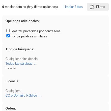
0
medios totales (hay filtros aplicados)
Limpiar filtros
Filtros
Resultados de: cortar
Opciones adicionales:
Mostrar protegidos por contraseña
Incluir palabras similares
Tipo de búsqueda:
Cualquier coincidencia
Todas las palabras
Exacta
Licencia:
Cualquiera
CC
o Dominio Público
Orden: