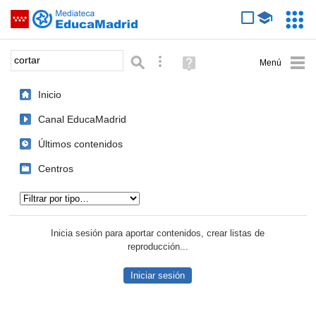
Mediateca de EducaMadrid
Saltar navegación
Servic
Educa
Palabra o frase:
Búsqueda avanzada
Ayuda
(en
ventana
Inicio
nueva)
Canal EducaMadrid
Últimos contenidos
Centros
Tipo de contenido:
Inicia sesión para aportar contenidos, crear listas de
reproducción...
Iniciar sesión