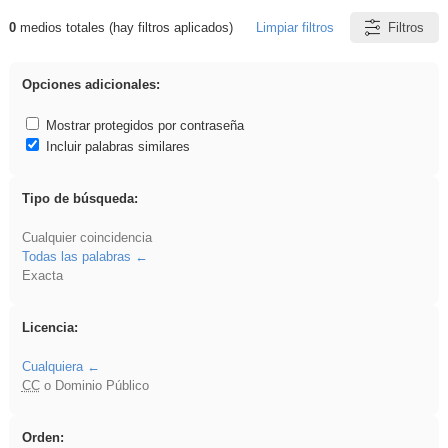
0
medios totales (hay filtros aplicados)
Limpiar filtros
Filtros
Resultados de: cortar
Opciones adicionales:
Mostrar protegidos por contraseña
Incluir palabras similares
Tipo de búsqueda:
Cualquier coincidencia
Todas las palabras
Exacta
Licencia:
Cualquiera
CC
o Dominio Público
Orden: