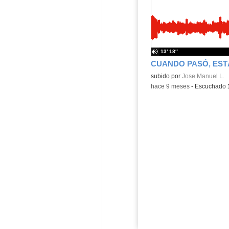
13′ 18″
Contenido educativo.
subido por
Jose Manuel L.
-
hace 9 meses
-
Escuchado