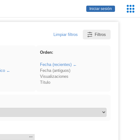
Servic
Iniciar sesión
Educa
Limpiar filtros
Filtros
Orden:
Fecha (recientes)
ico
Fecha (antiguos)
Visualizaciones
Título
Mostrar
…
 en: