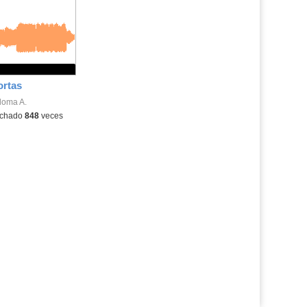
la
ubicación
de la
búsqueda
rtas
loma A.
chado
848
veces