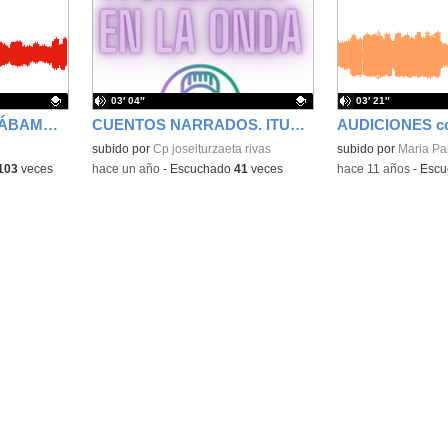
la
la
ubicación
ubicación
de la
de la
búsqueda
búsqueda
03′ 04″
03′ 21″
CUANDO PASÓ, ESTÁBAMOS AHÍ.
CUENTOS NARRADOS. ITURZAETA EN LA ONDA
AUDICIONES co
Contenido educativo.
subido por
Cp joseiturzaeta rivas
subido por
Maria Pa
103
veces
-
hace un año
-
Escuchado
41
veces
-
hace 11 años
-
Escu