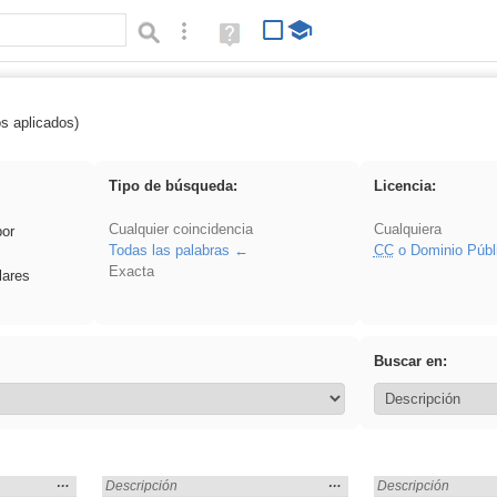
Búsqueda avanzada
Ayuda
(en
ventana
nueva)
os aplicados)
cortar
Tipo de búsqueda:
Licencia:
Cualquier coincidencia
Cualquiera
por
Todas las palabras
CC
o Dominio Públ
Exacta
lares
Buscar en:
Mostrar
…
Mostrar
…
Encontrado «cortar» en:
Descripción
Encontrado «cortar»
Descripción