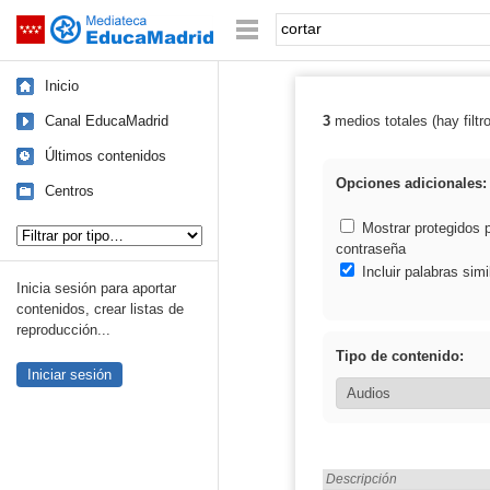
Mediateca de EducaMadrid
Saltar navegación
Palabra o frase:
Inicio
Canal EducaMadrid
3
medios totales (hay filtr
Resultados de: 
Últimos contenidos
Opciones adicionales:
Centros
Tipo de contenido:
Mostrar protegidos 
contraseña
Incluir palabras simi
Inicia sesión para aportar
contenidos, crear listas de
reproducción...
Tipo de contenido:
Iniciar sesión
Encontrado «cortar» en:
Descripción