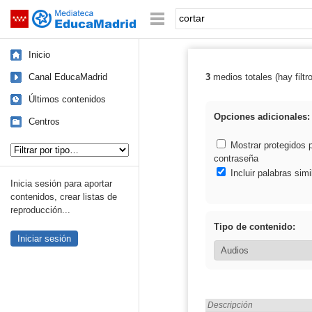
Mediateca de EducaMadrid
Saltar navegación
Palabra o frase:
Inicio
Canal EducaMadrid
3
medios totales (hay filtr
Resultados de: 
Últimos contenidos
Opciones adicionales:
Centros
Tipo de contenido:
Mostrar protegidos 
contraseña
Incluir palabras simi
Inicia sesión para aportar
contenidos, crear listas de
reproducción...
Tipo de contenido:
Iniciar sesión
Encontrado «cortar» en:
Descripción