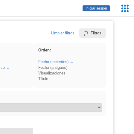
Servic
Iniciar sesión
Educa
Limpiar filtros
Filtros
Orden:
Fecha (recientes)
ico
Fecha (antiguos)
Visualizaciones
Título
Mostrar
…
 en: