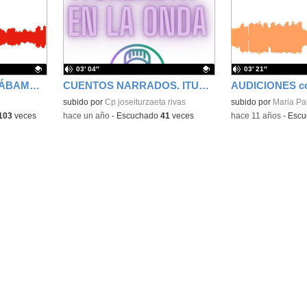
la
la
ubicación
ubicación
de la
de la
búsqueda
búsqueda
03′ 04″
03′ 21″
CUANDO PASÓ, ESTÁBAMOS AHÍ.
CUENTOS NARRADOS. ITURZAETA EN LA ONDA
AUDICIONES co
Contenido educativo.
subido por
Cp joseiturzaeta rivas
subido por
Maria Pa
103
veces
-
hace un año
-
Escuchado
41
veces
-
hace 11 años
-
Escu