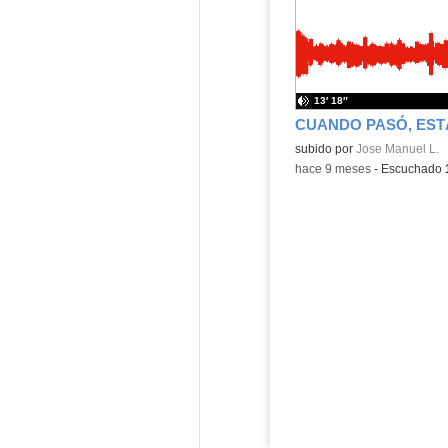
13′ 18″
Contenido educativo.
subido por
Jose Manuel L.
-
hace 9 meses
-
Escuchado