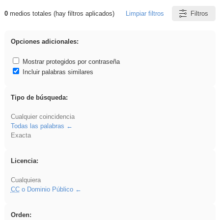
0
medios totales (hay filtros aplicados)
Limpiar filtros
Filtros
Resultados de: cortar
Opciones adicionales:
Mostrar protegidos por contraseña
Incluir palabras similares
Tipo de búsqueda:
Cualquier coincidencia
Todas las palabras
Exacta
Licencia:
Cualquiera
CC
o Dominio Público
Orden: