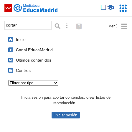
Mediateca de EducaMadrid
Saltar navegación
Servic
Educa
Palabra o frase:
Búsqueda avanzada
Ayuda
(en
ventana
Inicio
nueva)
Canal EducaMadrid
Últimos contenidos
Centros
Tipo de contenido:
Inicia sesión para aportar contenidos, crear listas de
reproducción...
Iniciar sesión