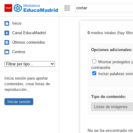
Mediateca de EducaMadrid
Saltar navegación
Palabra o frase:
Inicio
Canal EducaMadrid
0
medios totales (hay filtr
Resultados de: 
Últimos contenidos
Opciones adicionales:
Centros
Tipo de contenido:
Mostrar protegidos 
contraseña
Incluir palabras simi
Inicia sesión para aportar
contenidos, crear listas de
reproducción...
Tipo de contenido:
Iniciar sesión
No se ha encontrado ni