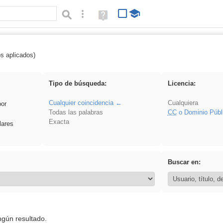
Búsqueda avanzada
Ayuda
(en
ventana
nueva)
os aplicados)
cortar
Tipo de búsqueda:
Licencia:
Cualquier coincidencia
Cualquiera
por
Todas las palabras
CC
o Dominio Públ
Exacta
lares
Buscar en:
ngún resultado.