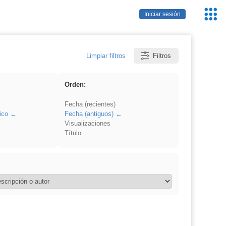
Servic
Iniciar sesión
Educa
Limpiar filtros
Filtros
Orden:
Fecha (recientes)
ico
Fecha (antiguos)
Visualizaciones
Título