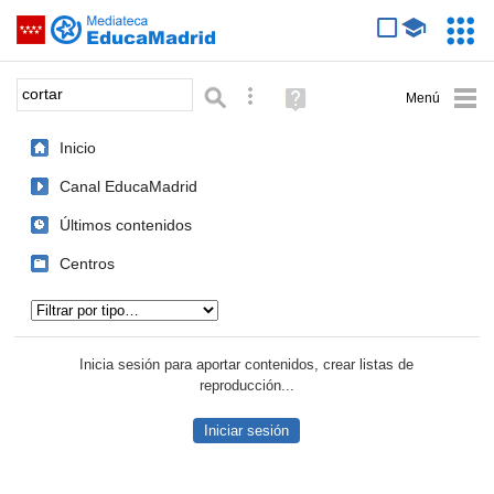
Mediateca de EducaMadrid
Saltar navegación
Servic
Educa
Palabra o frase:
Búsqueda avanzada
Ayuda
(en
ventana
Inicio
nueva)
Canal EducaMadrid
Últimos contenidos
Centros
Tipo de contenido:
Inicia sesión para aportar contenidos, crear listas de
reproducción...
Iniciar sesión