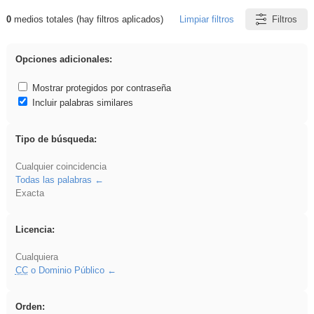
0
medios totales (hay filtros aplicados)
Limpiar filtros
Filtros
Resultados de: cortar
Opciones adicionales:
Mostrar protegidos por contraseña
Incluir palabras similares
Tipo de búsqueda:
Cualquier coincidencia
Todas las palabras
Exacta
Licencia:
Cualquiera
CC
o Dominio Público
Orden: