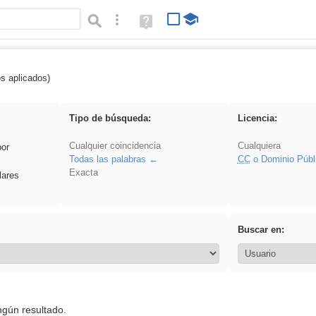
Búsqueda avanzada
Ayuda
(en
ventana
nueva)
os aplicados)
cortar
Tipo de búsqueda:
Licencia:
Cualquier coincidencia
Cualquiera
por
Todas las palabras
CC
o Dominio Públ
Exacta
lares
Buscar en:
ngún resultado.