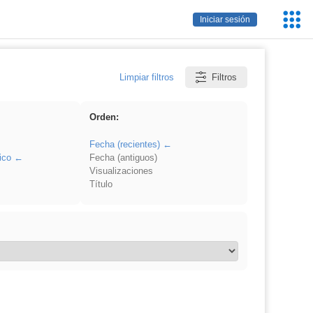
Servic
Iniciar sesión
Educa
Limpiar filtros
Filtros
Orden:
Fecha (recientes)
ico
Fecha (antiguos)
Visualizaciones
Título