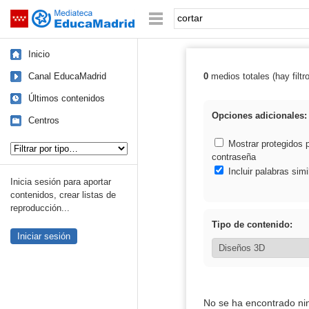
Mediateca de EducaMadrid
Saltar navegación
Palabra o frase:
Inicio
Canal EducaMadrid
0
medios totales (hay filtr
Resultados de: 
Últimos contenidos
Opciones adicionales:
Centros
Tipo de contenido:
Mostrar protegidos 
contraseña
Incluir palabras simi
Inicia sesión para aportar
contenidos, crear listas de
reproducción...
Tipo de contenido:
Iniciar sesión
No se ha encontrado ni