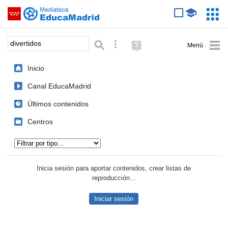
Mediateca de EducaMadrid
Saltar navegación
Servic
Educa
Palabra o frase:
Búsqueda avanzada
Ayuda
(en
ventana
Inicio
nueva)
Canal EducaMadrid
Últimos contenidos
Centros
Tipo de contenido:
Inicia sesión para aportar contenidos, crear listas de
reproducción...
Iniciar sesión