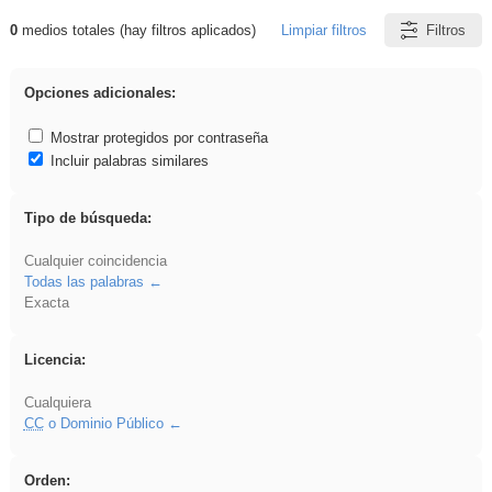
0
medios totales (hay filtros aplicados)
Limpiar filtros
Filtros
Resultados de: divertidos
Opciones adicionales:
Mostrar protegidos por contraseña
Incluir palabras similares
Tipo de búsqueda:
Cualquier coincidencia
Todas las palabras
Exacta
Licencia:
Cualquiera
CC
o Dominio Público
Orden: