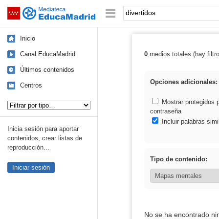
Mediateca de EducaMadrid
Saltar navegación
Palabra o frase:
Inicio
Canal EducaMadrid
0
medios totales (hay filtr
Resultados de: 
Últimos contenidos
Opciones adicionales:
Centros
Tipo de contenido:
Mostrar protegidos 
contraseña
Incluir palabras simi
Inicia sesión para aportar
contenidos, crear listas de
reproducción...
Tipo de contenido:
Iniciar sesión
No se ha encontrado ni