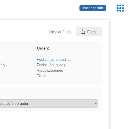
Servic
Iniciar sesión
Educa
Limpiar filtros
Filtros
Orden:
Fecha (recientes)
ico
Fecha (antiguos)
Visualizaciones
Título