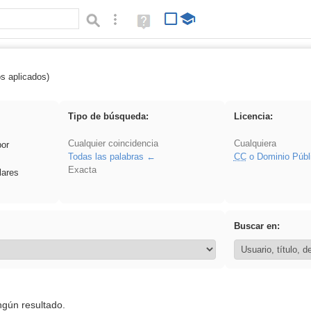
Búsqueda avanzada
Ayuda
(en
ventana
nueva)
os aplicados)
divertidos
Tipo de búsqueda:
Licencia:
Cualquier coincidencia
Cualquiera
por
Todas las palabras
CC
o Dominio Públ
Exacta
lares
Buscar en:
ngún resultado.