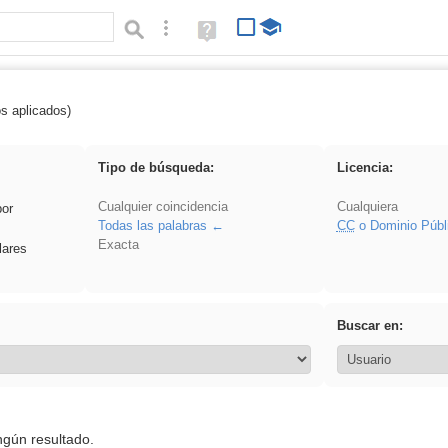
Búsqueda avanzada
Ayuda
(en
ventana
nueva)
os aplicados)
divertidos
Tipo de búsqueda:
Licencia:
Cualquier coincidencia
Cualquiera
por
Todas las palabras
CC
o Dominio Públ
Exacta
lares
Buscar en:
ngún resultado.