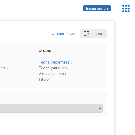
Servic
Iniciar sesión
Educa
Limpiar filtros
Filtros
Orden:
Fecha (recientes)
ico
Fecha (antiguos)
Visualizaciones
Título