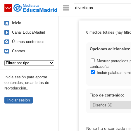
Mediateca de EducaMadrid
Saltar navegación
Palabra o frase:
Inicio
Canal EducaMadrid
0
medios totales (hay filtr
Resultados de: 
Últimos contenidos
Opciones adicionales:
Centros
Tipo de contenido:
Mostrar protegidos 
contraseña
Incluir palabras simi
Inicia sesión para aportar
contenidos, crear listas de
reproducción...
Tipo de contenido:
Iniciar sesión
No se ha encontrado ni