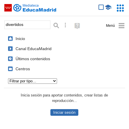
Mediateca de EducaMadrid
Saltar navegación
Servic
Educa
Palabra o frase:
Búsqueda avanzada
Ayuda
(en
ventana
Inicio
nueva)
Canal EducaMadrid
Últimos contenidos
Centros
Tipo de contenido:
Inicia sesión para aportar contenidos, crear listas de
reproducción...
Iniciar sesión