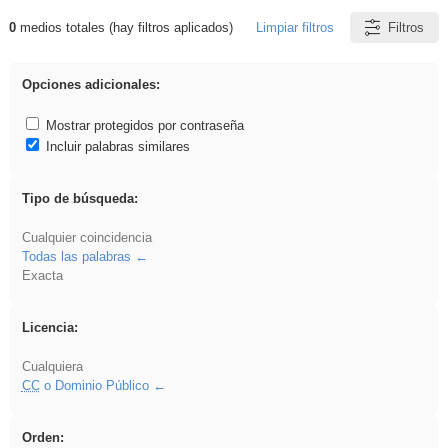
0
medios totales (hay filtros aplicados)
Limpiar filtros
Filtros
Resultados de: divertidos
Opciones adicionales:
Mostrar protegidos por contraseña
Incluir palabras similares
Tipo de búsqueda:
Cualquier coincidencia
Todas las palabras
Exacta
Licencia:
Cualquiera
CC
o Dominio Público
Orden: