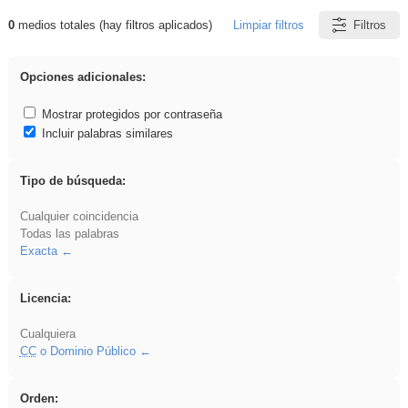
0
medios totales (hay filtros aplicados)
Limpiar filtros
Filtros
Resultados de: divertidos
Opciones adicionales:
Mostrar protegidos por contraseña
Incluir palabras similares
Tipo de búsqueda:
Cualquier coincidencia
Todas las palabras
Exacta
Licencia:
Cualquiera
CC
o Dominio Público
Orden: