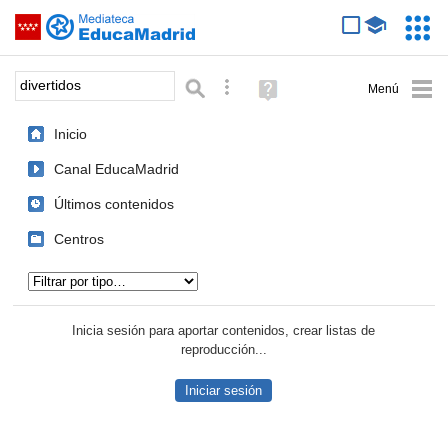
Mediateca de EducaMadrid
Saltar navegación
Servic
Educa
Palabra o frase:
Búsqueda avanzada
Ayuda
(en
ventana
Inicio
nueva)
Canal EducaMadrid
Últimos contenidos
Centros
Tipo de contenido:
Inicia sesión para aportar contenidos, crear listas de
reproducción...
Iniciar sesión